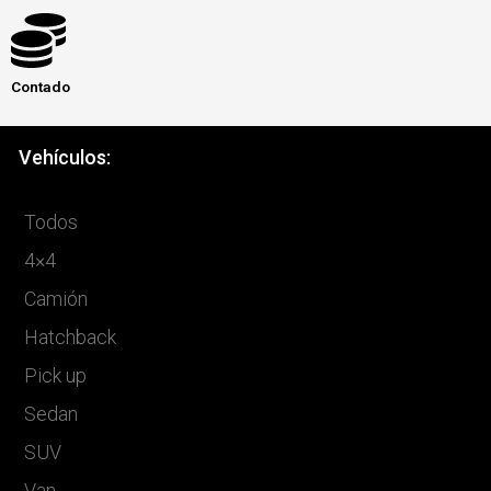
Contado
Vehículos:
Todos
4×4
Camión
Hatchback
Pick up
Sedan
SUV
Van