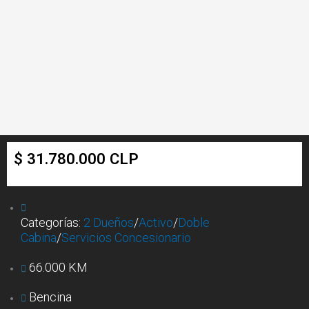
$ 31.780.000 CLP
Categorías:
2 Dueños
/
Activo
/
Doble
Cabina
/
Servicios Concesionario
66.000 KM
Bencina