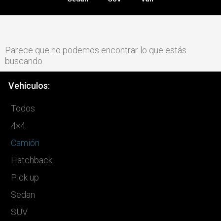
Parece que no podemos encontrar lo que estás
buscando.
Vehículos:
Todos
4×4
Camión
Hatchback
Pick up
Sedan
SUV