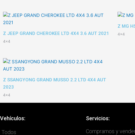
Z MG HS
Z JEEP GRAND CHEROKEE LTD 4X4 3.6 AUT 2021
4x4
4x4
Z SSANGYONG GRAND MUSSO 2.2 LTD 4X4 AUT
2023
4x4
Vehículos:
Servicios:
Compramos y vende
Todos