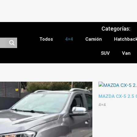
Categorías:
Todos
4×4
Camión
Hatchbac
SUV
Van
MAZDA CX-5 2.5 
4x4