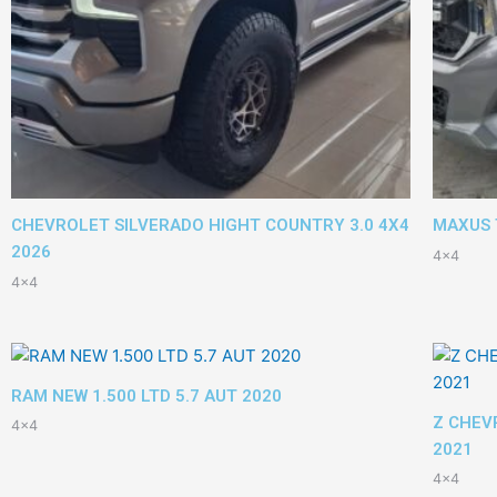
CHEVROLET SILVERADO HIGHT COUNTRY 3.0 4X4
MAXUS 
2026
4x4
4x4
RAM NEW 1.500 LTD 5.7 AUT 2020
Z CHEV
4x4
2021
4x4