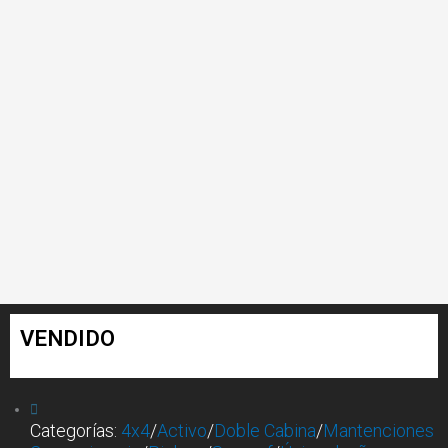
VENDIDO
Categorías:
4x4
/
Activo
/
Doble Cabina
/
Mantenciones