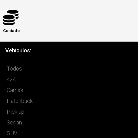
Contado
Vehículos:
Todos
4×4
Camión
Hatchback
Pick up
Sedan
SUV