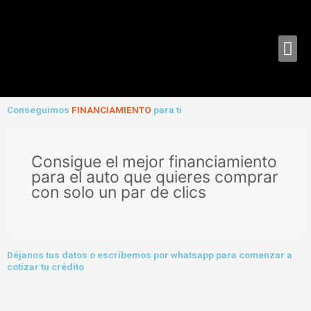
Ir
al
contenido
Me
Conseguimos
FINANCIAMIENTO
para ti
Consigue el mejor financiamiento
para el auto que quieres comprar
con solo un par de clics
Déjanos tus datos o escríbemos por whatsapp para comenzar a
cotizar tu crédito