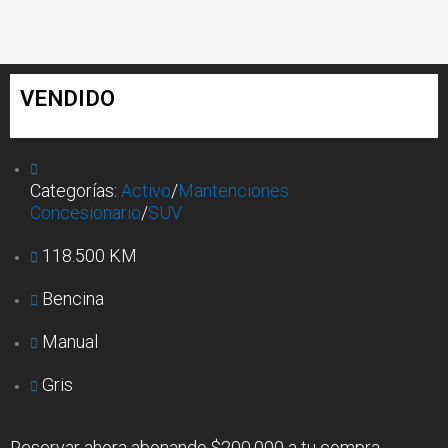
VENDIDO
Categorías:
Activo
/
Mantenciones
Concesionario
/
SUV
118.500 KM
Bencina
Manual
Gris
Reservar ahora abonando $200.000 a tu compra.