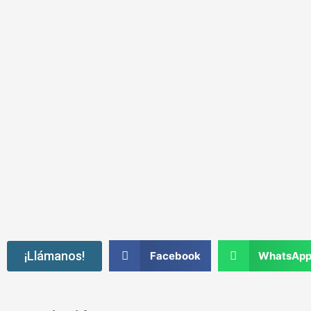
¡Llámanos!
Facebook
WhatsAp