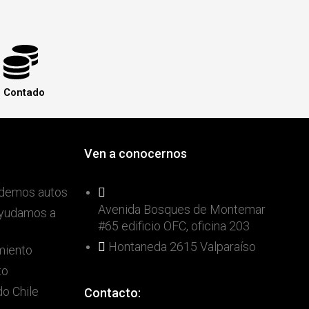
Contado
Ven a conocernos
demos autos
Avenida Bosques de Montemar
ayudamos a
#65 edificio OFC, oficina 203
Hontaneda 2615 Valparaíso
miento
to
o Chile
Contacto: