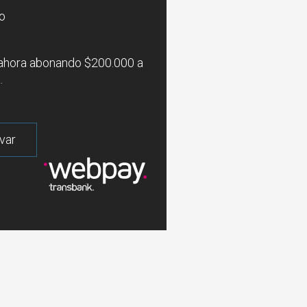
o
ahora abonando $200.000 a
.