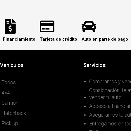
Financiamiento
Tarjeta de crédito
Auto en parte de pago
Vehículos:
Servicios:
Compramos y ven
Todos
Consignación: te 
4×4
vender tu auto
Camión
Acceso a financia
Hatchback
Aseguramos tu au
Pick up
Entregamos en tod