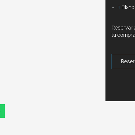
Blanc
Reservar 
tu compra
p