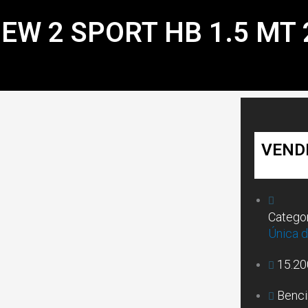
EW 2 SPORT HB 1.5 MT 
VEND
Categor
Única 
15.2
Benci