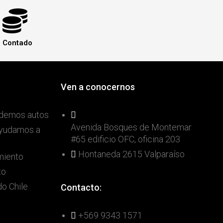
Contado
Ven a conocernos
demos autos
Avenida Bosques de Montemar
ayudamos a
#65 edificio OFC, oficina 203
Hontaneda 2615 Valparaíso
miento
to
o Chile
Contacto:
+569 9343 1571