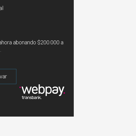
al
ahora abonando $200.000 a
.