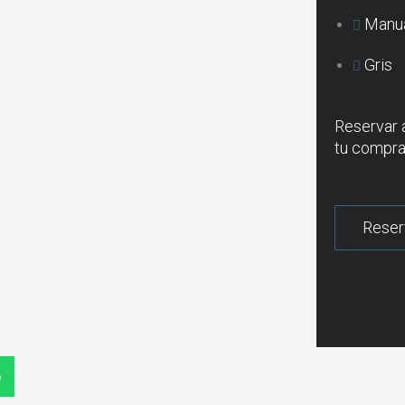
Manu
Gris
Reservar 
tu compra
p