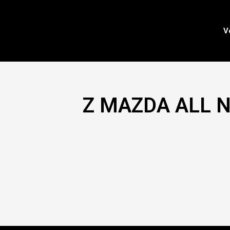
Ir
al
contenido
V
Z MAZDA ALL N