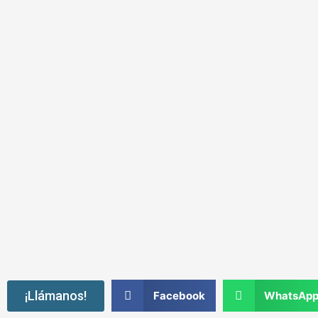
¡Llámanos!
Facebook
WhatsAp