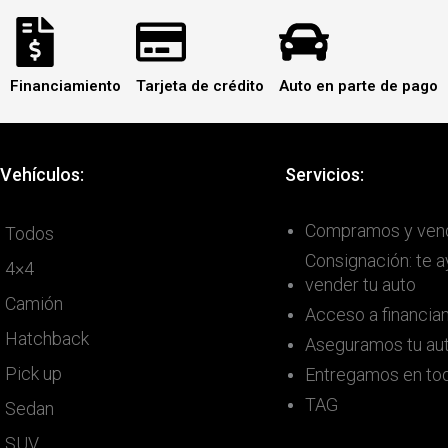
Financiamiento
Tarjeta de crédito
Auto en parte de pago
Vehículos:
Servicios:
Compramos y ven
Todos
Consignación: te 
4×4
vender tu auto
Camión
Acceso a financia
Hatchback
Aseguramos tu au
Pick up
Entregamos en tod
TAG
Sedan
SUV