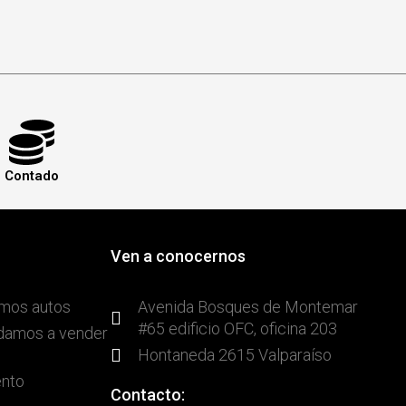
Contado
Ven a conocernos
mos autos
Avenida Bosques de Montemar
#65 edificio OFC, oficina 203
udamos a vender
Hontaneda 2615 Valparaíso
ento
Contacto: