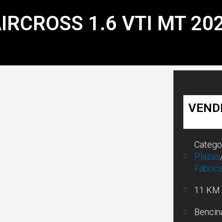
IRCROSS 1.6 VTI MT 20
VEND
Catego
Plazas
Fábric
11 KM
Bencin