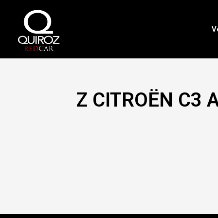
Ir
al
contenido
V
Z CITROËN C3 A