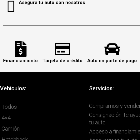
Asegura tu auto con nosotros
Financiamiento
Tarjeta de crédito
Auto en parte de pago
Vehículos:
Servicios:
Compramos y vende
Todos
Consignación: te ay
4×4
tu auto
Camión
Acceso a financiami
Hatchback