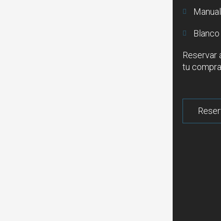
Manua
Blanco
Reservar 
tu compra