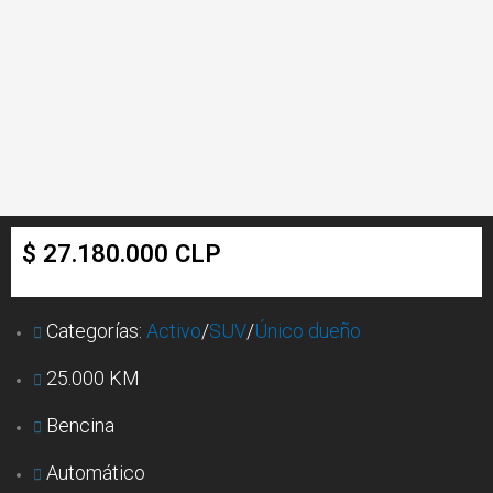
$ 27.180.000 CLP
Categorías:
Activo
/
SUV
/
Único dueño
25.000 KM
Bencina
Automático