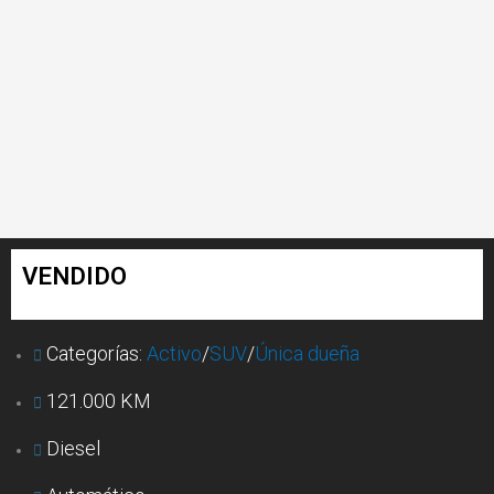
VENDIDO
Categorías:
Activo
/
SUV
/
Única dueña
121.000 KM
Diesel