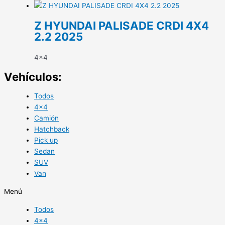
Z HYUNDAI PALISADE CRDI 4X4
2.2 2025
4x4
Vehículos:
Todos
4×4
Camión
Hatchback
Pick up
Sedan
SUV
Van
Menú
Todos
4×4