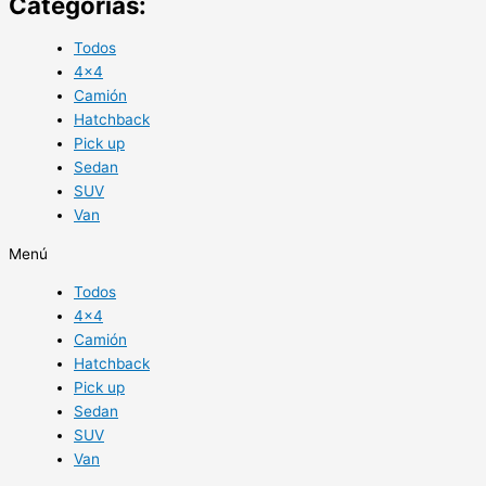
Categorías:
Todos
4×4
Camión
Hatchback
Pick up
Sedan
SUV
Van
Menú
Todos
4×4
Camión
Hatchback
Pick up
Sedan
SUV
Van