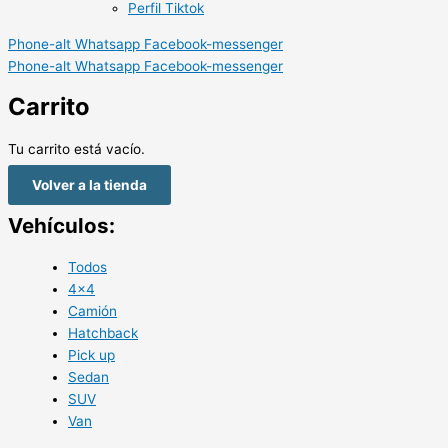
Perfil Tiktok
Phone-alt
Whatsapp
Facebook-messenger
Phone-alt
Whatsapp
Facebook-messenger
Carrito
Tu carrito está vacío.
Volver a la tienda
Vehículos:
Todos
4×4
Camión
Hatchback
Pick up
Sedan
SUV
Van